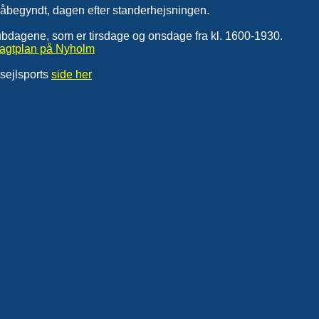
 påbegyndt, dagen efter standerhejsningen.
lubdagene, som er tirsdage og onsdage fra kl. 1600-1930.
evagtplan på Nyholm
sejlsports
side her