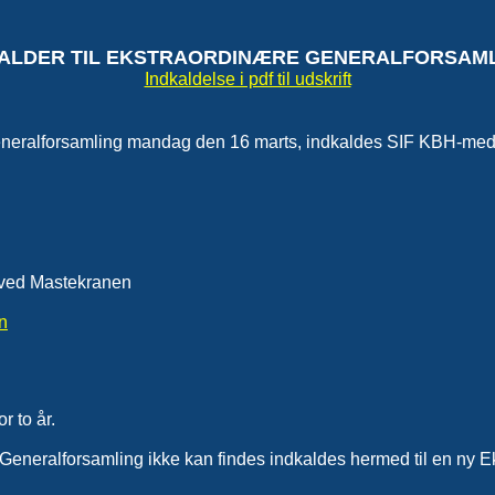
KALDER TIL EKSTRAORDINÆRE GENERALFORSAMLI
Indkaldelse i pdf til udskrift
generalforsamling mandag den 16 marts, indkaldes SIF KBH-med
 ved Mastekranen
n
r to år.
Generalforsamling ikke kan findes indkaldes hermed til en ny E