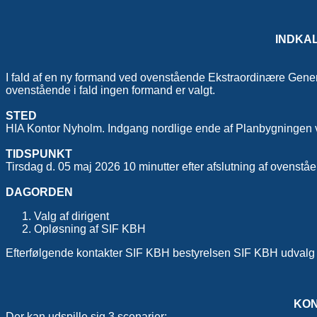
INDKA
I fald af en ny formand ved ovenstående Ekstraordinære Genera
ovenstående i fald ingen formand er valgt.
STED
HIA Kontor Nyholm. Indgang nordlige ende af Planbygningen
TIDSPUNKT
Tirsdag d. 05 maj 2026 10 minutter efter afslutning af ovenst
DAGORDEN
Valg af dirigent
Opløsning af SIF KBH
Efterfølgende kontakter SIF KBH bestyrelsen SIF KBH udvalg og 
KON
Der kan udspille sig 3 scenarier: