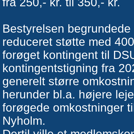
fra 250,- kr. til 350,- kr.
Bestyrelsen begrundede f
reduceret støtte med 4000
forøget kontingent til D
kontingentstigning fra 202
generelt større omkostn
herunder bl.a. højere le
forøgede omkostninger ti
Nyholm.
Dertil ville et medlemskon