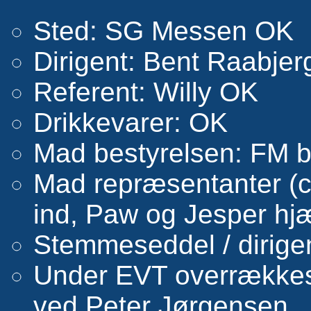
Sted: SG Messen OK
Dirigent: Bent Raabje
Referent: Willy OK
Drikkevarer: OK
Mad bestyrelsen: FM bes
Mad repræsentanter (ca
ind, Paw og Jesper hjæ
Stemmeseddel / dirige
Under EVT overrækkes 
ved Peter Jørgensen