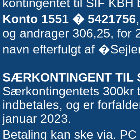
kontingentet til SIF KBH 
Konto 1551 � 5421756
,
og andrager 306,25, for 
navn efterfulgt af �Sejl
SÆRKONTINGENT TIL
Særkontingentets 300kr t
indbetales, og er forfalde
januar 2023.
Betaling kan ske via. P