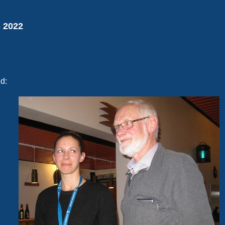
 2022
ud: