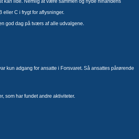
 bedst kan lide. Nemlig at være sammen og nyde hinandens
ller C i frygt for aflysninger.
å en god dag på tværs af alle udvalgene.
var kun adgang for ansatte i Forsvaret. Så ansattes pårørende
 som har fundet andre aktiviteter.