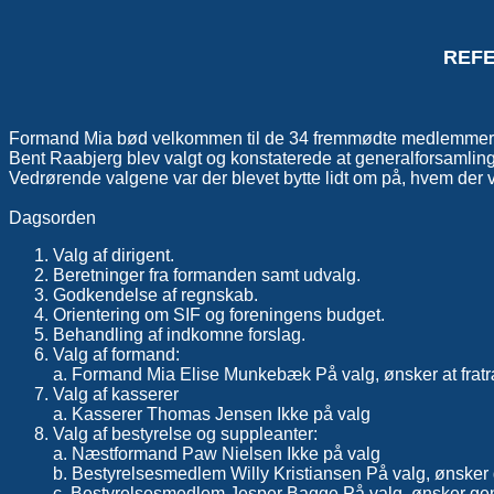
REFE
Formand Mia bød velkommen til de 34 fremmødte medlemmer af
Bent Raabjerg blev valgt og konstaterede at generalforsamling
Vedrørende valgene var der blevet bytte lidt om på, hvem der va
Dagsorden
Valg af dirigent.
Beretninger fra formanden samt udvalg.
Godkendelse af regnskab.
Orientering om SIF og foreningens budget.
Behandling af indkomne forslag.
Valg af formand:
a. Formand Mia Elise Munkebæk På valg, ønsker at frat
Valg af kasserer
a. Kasserer Thomas Jensen Ikke på valg
Valg af bestyrelse og suppleanter:
a. Næstformand Paw Nielsen Ikke på valg
b. Bestyrelsesmedlem Willy Kristiansen På valg, ønsker
c. Bestyrelsesmedlem Jesper Bagge På valg, ønsker ge