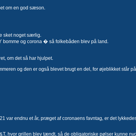
bet om en god sæson.
e sket noget særlig.
 Y bomme og corona � så folkebåden blev på land.
t, om det så har hjulpet.
meren og den er også blevet brugt en del, for øjeblikket står på l
1 var endnu et år, præget af coronaens favntag, er det lykkedes
, hvor grillen blev tændt, så de obligatoriske pølser kunne nyde