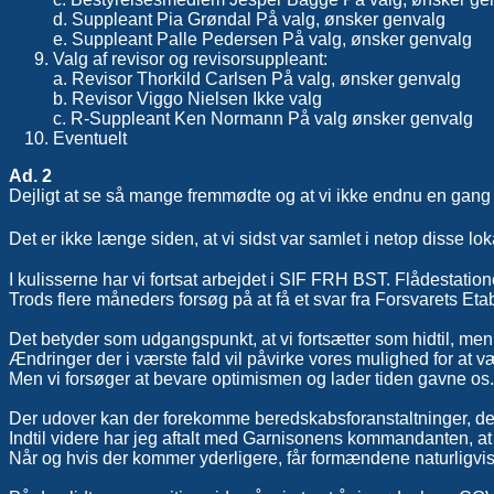
d. Suppleant Pia Grøndal På valg, ønsker genvalg
e. Suppleant Palle Pedersen På valg, ønsker genvalg
Valg af revisor og revisorsuppleant:
a. Revisor Thorkild Carlsen På valg, ønsker genvalg
b. Revisor Viggo Nielsen Ikke valg
c. R-Suppleant Ken Normann På valg ønsker genvalg
Eventuelt
Ad. 2
Dejligt at se så mange fremmødte og at vi ikke endnu en gang 
Det er ikke længe siden, at vi sidst var samlet i netop disse l
I kulisserne har vi fortsat arbejdet i SIF FRH BST. Flådestation
Trods flere måneders forsøg på at få et svar fra Forsvarets Eta
Det betyder som udgangspunkt, at vi fortsætter som hidtil, men
Ændringer der i værste fald vil påvirke vores mulighed for at
Men vi forsøger at bevare optimismen og lader tiden gavne os.
Der udover kan der forekomme beredskabsforanstaltninger, der 
Indtil videre har jeg aftalt med Garnisonens kommandanten, at v
Når og hvis der kommer yderligere, får formændene naturligvi