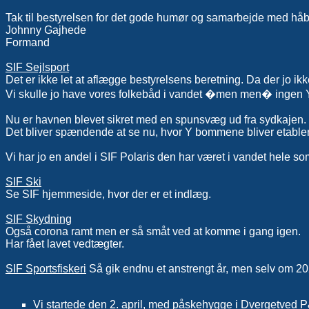
Tak til bestyrelsen for det gode humør og samarbejde med hå
Johnny Gajhede
Formand
SIF Sejlsport
Det er ikke let at aflægge bestyrelsens beretning. Da der jo ikk
Vi skulle jo have vores folkebåd i vandet �men men� ingen
Nu er havnen blevet sikret med en spunsvæg ud fra sydkajen.
Det bliver spændende at se nu, hvor Y bommene bliver etablere
Vi har jo en andel i SIF Polaris den har været i vandet hele som
SIF Ski
Se SIF hjemmeside, hvor der er et indlæg.
SIF Skydning
Også corona ramt men er så småt ved at komme i gang igen.
Har fået lavet vedtægter.
SIF Sportsfiskeri
Så gik endnu et anstrengt år, men selv om 202
Vi startede den 2. april, med påskehygge i Dvergetved P&T