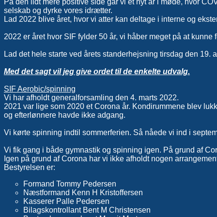
På den lidt mere positive side går vi et nyt år i møde, hvor CO
selskab og dyrke vores idrætter.
Lad 2022 blive året, hvor vi atter kan deltage i interne og ekst
2022 er året hvor SIF fylder 50 år, vi håber meget på at kunne f
Lad det hele starte ved årets standerhejsning tirsdag den 19. a
Med det sagt vil jeg give ordet til de enkelte udvalg.
SIF Aerobic/spinning
Vi har afholdt generalforsamling den 4. marts 2022.
2021 var lige som 2020 et Corona år. Kondirummene blev lukket 
og efterlønnere havde ikke adgang.
Vi kørte spinning indtil sommerferien. Så nåede vi ind i sept
Vi fik gang i både gymnastik og spinning igen. På grund af Co
Igen på grund af Corona har vi ikke afholdt nogen arrangemente
Bestyrelsen er:
Formand Tommy Pedersen
Næstformand Kenn H Kristoffersen
Kasserer Palle Pedersen
Bilagskontrollant Bent M Christensen