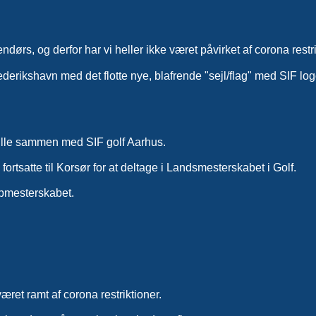
ørs, og derfor har vi heller ikke været påvirket af corona restri
ederikshavn med det flotte nye, blafrende "sejl/flag" med SIF logo
spille sammen med SIF golf Aarhus.
ortsatte til Korsør for at deltage i Landsmesterskabet i Golf.
ubmesterskabet.
et ramt af corona restriktioner.