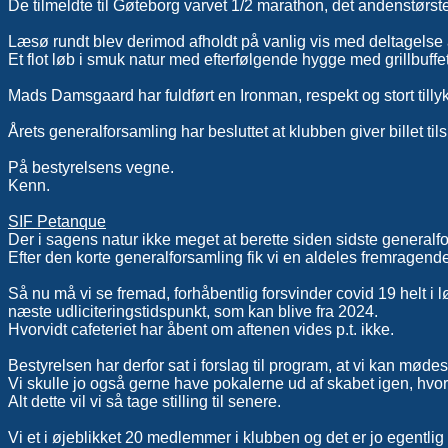
De tilmeldte til Gøteborg varvet 1/2 marathon, det andenstørst
Læsø rundt blev derimod afholdt på vanlig vis med deltagel
Et flot løb i smuk natur med efterfølgende hygge med grillbuff
Mads Damsgaard har fuldført en Ironman, respekt og stort tillyk
Årets generalforsamling har besluttet at klubben giver billet 
På bestyrelsens vegne.
Kenn.
SIF Petanque
Der i sagens natur ikke meget at berette siden sidste generalf
Efter den korte generalforsamling fik vi en aldeles fremragen
Så nu må vi se fremad, forhåbentlig forsvinder covid 19 helt i løb
næste udliciteringstidspunkt, som kan blive fra 2024.
Hvorvidt cafeteriet har åbent om aftenen vides p.t. ikke.
Bestyrelsen har derfor sat i forslag til program, at vi kan mød
Vi skulle jo også gerne have pokalerne ud af skabet igen, hvorf
Alt dette vil vi så tage stilling til senere.
Vi et i øjeblikket 20 medlemmer i klubben og det er jo egentlig