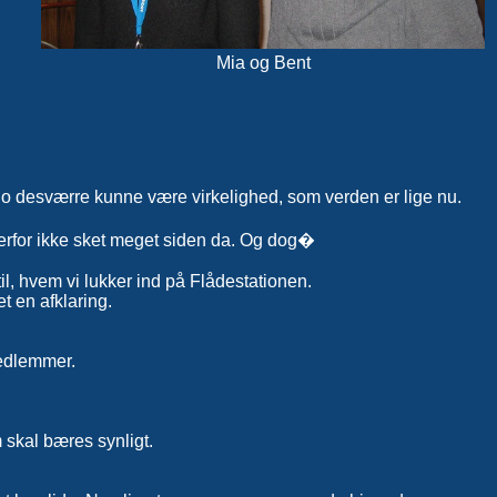
Mia og Bent
 jo desværre kunne være virkelighed, som verden er lige nu.
 derfor ikke sket meget siden da. Og dog�
til, hvem vi lukker ind på Flådestationen.
t en afklaring.
medlemmer.
m skal bæres synligt.