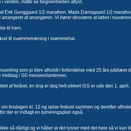
e i verden, måtte se begivenheden aflyst.
se af Erik Gunggaard 1/2 marathon, Mads Damsgaard 1/2 marath
et arrangeret af arrangøren. Vi hører desværre at løbet i nuvære
ke til ham.
tilskud til svømmetræning i svømmehal.
orsamling som jo blev afholdt i forbindelse med 25 års jubilæet 
de middag i SG messen/lanternen.
et af foråret, en ting er dog helt sikkert ISS er ude den 1. april, s
es om tirsdagen kl. 12 og spise frokost sammen og derefter afhold
or der er indlagt en turneringsplan også.
 ikke så dårligt og vi håber at det lysner med det hele så vi ka