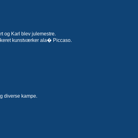
rt og Karl blev julemestre.
brikeret kunstværker ala� Piccaso.
.
og diverse kampe.