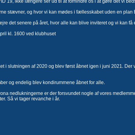
VID 19, ikke længere ser ud til at forhindre os i at gøre det vi
erne stævner, og hvor vi kan mødes i fællesskabet uden en plan B e
ejre det senere på året, hvor alle kan blive inviteret og vi kan f
pril kl. 1600 ved klubhuset
i slutningen af 2020 og blev først åbnet igen i juni 2021. Der 
ember og endelig blev kondirummene åbnet for alle.
rona nedlukningerne er der forsvundet nogle af vores medlemmer,
r. Så vi tager revanche i år.