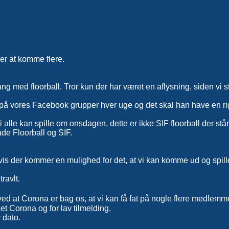
der at komme flere.
ang med floorball. Tror kun der har været en aflysning, siden vi s
på vores Facebook grupper hver uge og det skal han have en rigti
i alle kan spille om onsdagen, dette er ikke SIF floorball der står 
åde Floorball og SIF.
 hvis der kommer en mulighed for det, at vi kan komme ud og spi
ravlt.
t ved at Corona er bag os, at vi kan få fat på nogle flere medlem
et Corona og for lav tilmelding.
y dato.