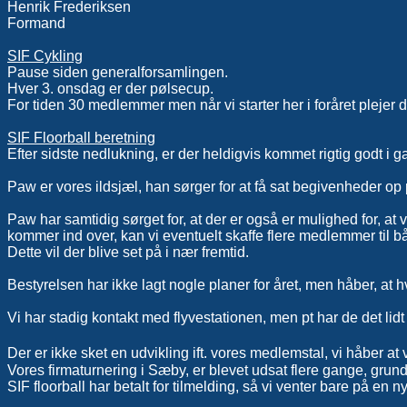
Henrik Frederiksen
Formand
SIF Cykling
Pause siden generalforsamlingen.
Hver 3. onsdag er der pølsecup.
For tiden 30 medlemmer men når vi starter her i foråret plejer 
SIF Floorball beretning
Efter sidste nedlukning, er der heldigvis kommet rigtig godt i g
Paw er vores ildsjæl, han sørger for at få sat begivenheder op 
Paw har samtidig sørget for, at der er også er mulighed for, at v
kommer ind over, kan vi eventuelt skaffe flere medlemmer til b
Dette vil der blive set på i nær fremtid.
Bestyrelsen har ikke lagt nogle planer for året, men håber, at
Vi har stadig kontakt med flyvestationen, men pt har de det lidt t
Der er ikke sket en udvikling ift. vores medlemstal, vi håber a
Vores firmaturnering i Sæby, er blevet udsat flere gange, grund
SIF floorball har betalt for tilmelding, så vi venter bare på en n