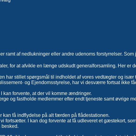
er ramt af nedlukninger eller andre udenoms forstyrrelser. Som
okaler, for at afvikle en længe udskudt generalforsamling. Her er
en har stillet spørgsmål til indholdet af vores vedtægter og især 
blissement- og Ejendomsstyrelse, har vi desværre fortsat ikke fåe
 I kan forvente, at der vil komme ændringer.
 værge og fastholde medlemmer efter endt tjeneste samt øvrige 
kan få indflydelse på alt færden på flådestationen.
i fortsætter. I kan dog forvente at få udleveret et gæstekort, so
s besked.