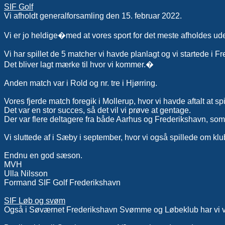
SIF Golf
Vi afholdt generalforsamling den 15. februar 2022.
Vi er jo heldige�med at vores sport for det meste afholdes udend
Vi har spillet de 5 matcher vi havde planlagt og vi startede i Fr
Det bliver lagt mærke til hvor vi kommer.�
Anden match var i Rold og nr. tre i Hjørring.
Vores fjerde match foregik i Mollerup, hvor vi havde aftalt at 
Det var en stor succes, så det vil vi prøve at gentage.
Der var flere deltagere fra både Aarhus og Frederikshavn, som f
Vi sluttede af i Sæby i september, hvor vi også spillede om kl
Endnu en god sæson.
MVH
Ulla Nilsson
Formand SIF Golf Frederikshavn
SIF Løb og svøm
Også i Søværnet Frederikshavn Svømme og Løbeklub har vi vær