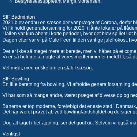
Bestyrelsessuppleant Margit Mortensen.
SIF Badminton
2021 blev endnu en sæson der var præget af Corona, derfor ble
Vi fik holdt generalforsamling for 2020, i lånte lokaler på flåden
Hallen var kun åbent i korte perioder, hvor det blev spillet lidt
Dagen efter var vi på Cafe Feen til den vanlige julefrokost, h
Der er ikke så meget mere at berette, men vi håber på et come
Vi er så heldige at nogle af vores medlemmer er meldt til, så de
Vel mødt, med ønske om en stabil sæson.
SIF Bowling
En lille beretning fra bowling. Vi afholdte generalforsamling 
Vi har som så mange andre, været præget af diverse op og nedl
Banerne er top moderne, foreløbigt det eneste sted i Danmark,
Det har været prøvet af, ved bowlinglandsholdet og de siger g
Dog alt taget i betragtning, ser det godt ud. Selvom vi også 
Venligst